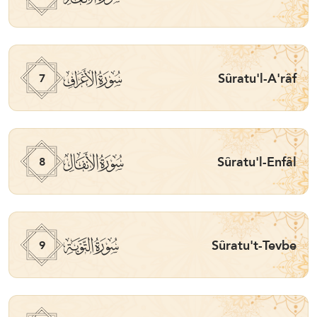
ﮓ
Sûratu'l-A'râf
7
ﮔ
Sûratu'l-Enfâl
8
ﮕ
Sûratu't-Tevbe
9