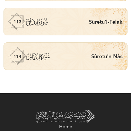
ﰞ
Sûretu'l-Felak
113
ﰟ
Sûretu'n-Nâs
114
Home