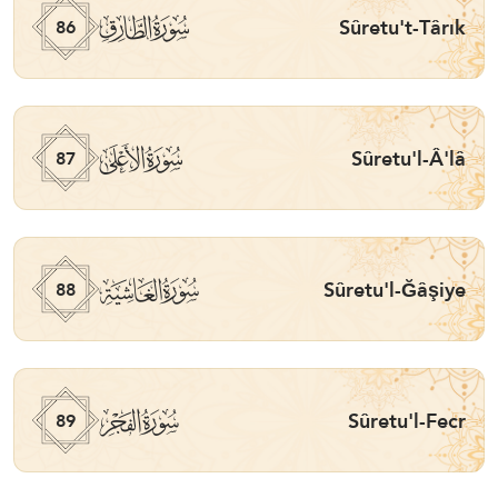
ﰃ
Sûretu't-Târık
86
ﰄ
Sûretu'l-Â'lâ
87
ﰅ
Sûretu'l-Ğâşiye
88
ﰆ
Sûretu'l-Fecr
89