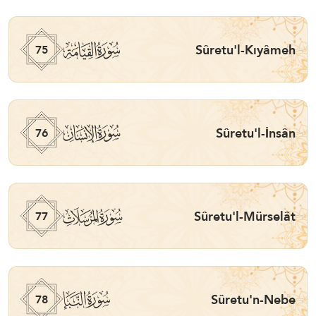
ﯸ
Sûretu'l-Kıyâmeh
75
ﯹ
Sûretu'l-İnsân
76
ﯺ
Sûretu'l-Mürselât
77
ﯻ
Sûretu'n-Nebe
78