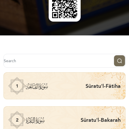
ﮍ
Sûratu'l-Fâtiha
1
ﮎ
Sûratu'l-Bakarah
2