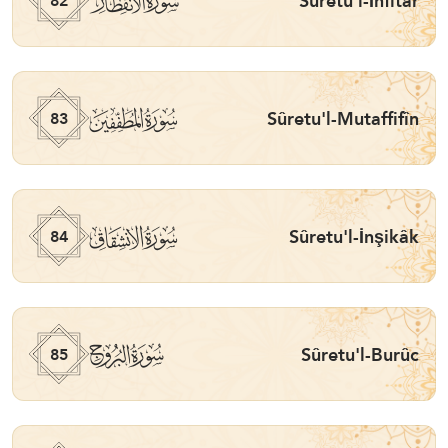
ﯿ
Sûretu'l-İnfitâr
82
ﰀ
Sûretu'l-Mutaffifîn
83
ﰁ
Sûretu'l-İnşikâk
84
ﰂ
Sûretu'l-Burûc
85