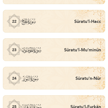
ﮢ
Sûratu'l-Hacc
22
ﮣ
Sûratu'l-Mu'minûn
23
ﮤ
Sûratu'n-Nûr
24
ﮥ
Sûratu'l-Furkân
25