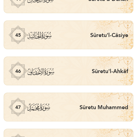
ﯚ
Sûretu'l-Câsiye
45
ﯛ
Sûretu'l-Ahkâf
46
ﯜ
Sûretu Muhammed
47