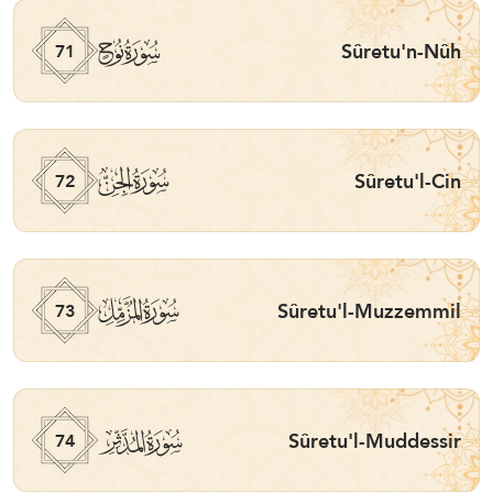
ﯴ
Sûretu'n-Nûh
71
ﯵ
Sûretu'l-Cin
72
ﯶ
Sûretu'l-Muzzemmil
73
ﯷ
Sûretu'l-Muddessir
74