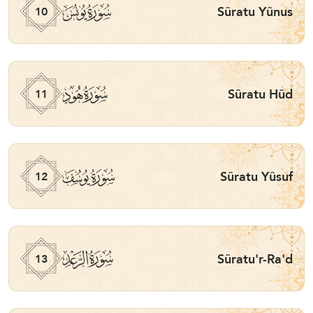
ﮖ
Sûratu Yûnus
10
ﮗ
Sûratu Hûd
11
ﮘ
Sûratu Yûsuf
12
ﮙ
Sûratu'r-Ra'd
13