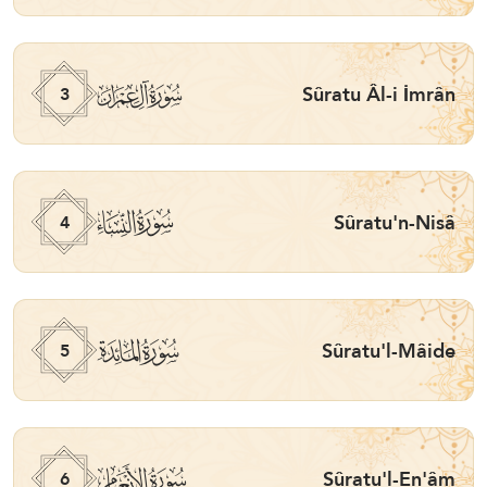
ﮏ
Sûratu Âl-i İmrân
3
ﮐ
Sûratu'n-Nisâ
4
ﮑ
Sûratu'l-Mâide
5
ﮒ
Sûratu'l-En'âm
6