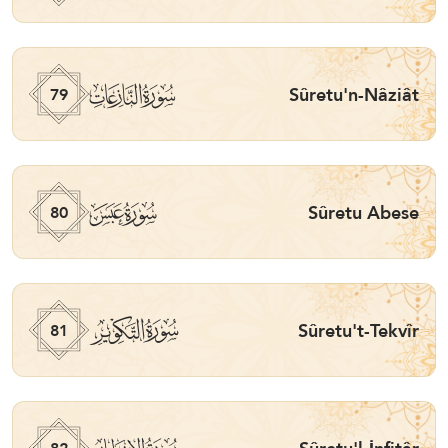
ﯼ
Sûretu'n-Nâziât
79
ﯽ
Sûretu Abese
80
ﯾ
Sûretu't-Tekvîr
81