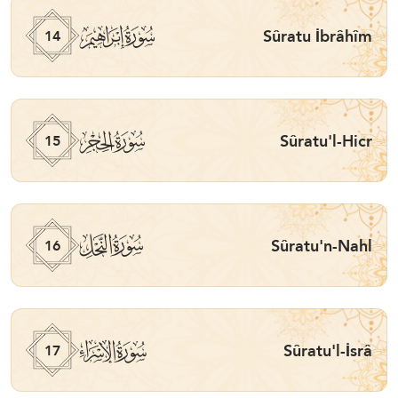
ﮚ
Sûratu İbrâhîm
14
ﮛ
Sûratu'l-Hicr
15
ﮜ
Sûratu'n-Nahl
16
ﮝ
Sûratu'l-İsrâ
17