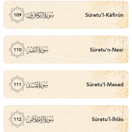
ﰚ
Sûretu'l-Kâfirûn
109
ﰛ
Sûretu'n-Nasr
110
ﰜ
Sûretu'l-Mesed
111
ﰝ
Sûretu'l-İhlâs
112