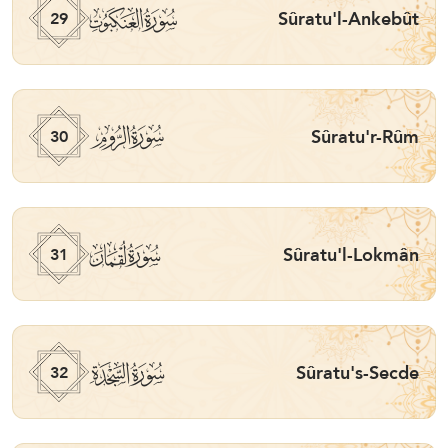
ﮩ
Sûratu'l-Ankebût
29
ﮪ
Sûratu'r-Rûm
30
ﮫ
Sûratu'l-Lokmân
31
ﮬ
Sûratu's-Secde
32