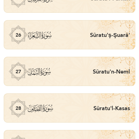
ﮦ
Sûratu'ş-Şuarâ'
26
ﮧ
Sûratu'n-Neml
27
ﮨ
Sûratu'l-Kasas
28