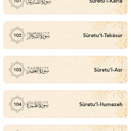
ﰒ
Sûretu'l-Kâria
101
ﰓ
Sûretu't-Tekâsur
102
ﰔ
Sûretu'l-Asr
103
ﰕ
Sûretu'l-Humezeh
104