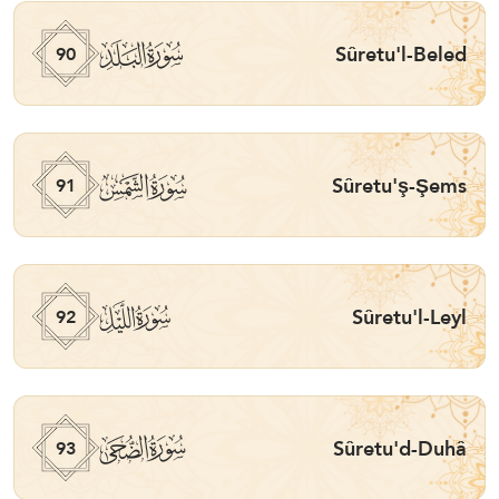
ﰇ
Sûretu'l-Beled
90
ﰈ
Sûretu'ş-Şems
91
ﰉ
Sûretu'l-Leyl
92
ﰊ
Sûretu'd-Duhâ
93