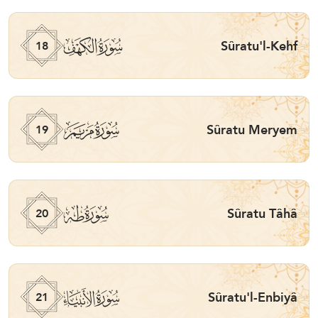
ﮞ
Sûratu'l-Kehf
18
ﮟ
Sûratu Meryem
19
ﮠ
Sûratu Tâhâ
20
ﮡ
Sûratu'l-Enbiyâ
21