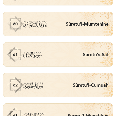
ﯩ
Sûretu'l-Mumtehine
60
ﯪ
Sûretu's-Saf
61
ﯫ
Sûretu'l-Cumuah
62
ﯬ
Sûretu'l-Munâfikûn
63