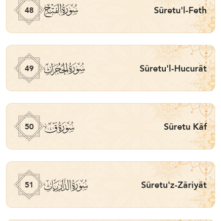
ﯝ
Sûretu'l-Feth
48
ﯞ
Sûretu'l-Hucurât
49
ﯟ
Sûretu Kâf
50
ﯠ
Sûretu'z-Zâriyât
51