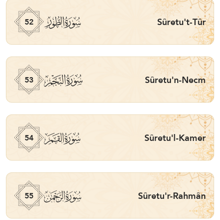
ﯡ
Sûretu't-Tûr
52
ﯢ
Sûretu'n-Necm
53
ﯣ
Sûretu'l-Kamer
54
ﯤ
Sûretu'r-Rahmân
55