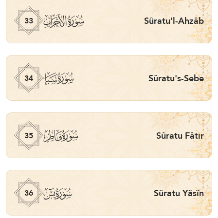
ﮭ
Sûratu'l-Ahzâb
33
ﮮ
Sûratu's-Sebe
34
ﮯ
Sûratu Fâtır
35
ﮰ
Sûratu Yâsîn
36