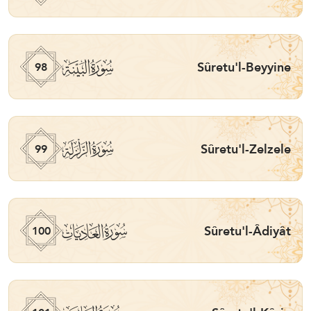
ﰏ
Sûretu'l-Beyyine
98
ﰐ
Sûretu'l-Zelzele
99
ﰑ
Sûretu'l-Âdiyât
100