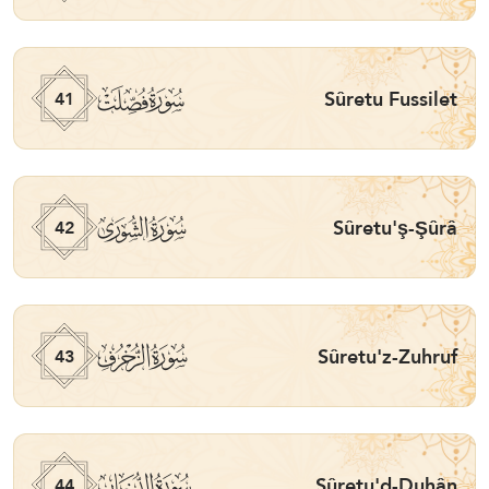
ﯖ
Sûretu Fussilet
41
ﯗ
Sûretu'ş-Şûrâ
42
ﯘ
Sûretu'z-Zuhruf
43
ﯙ
Sûretu'd-Duhân
44