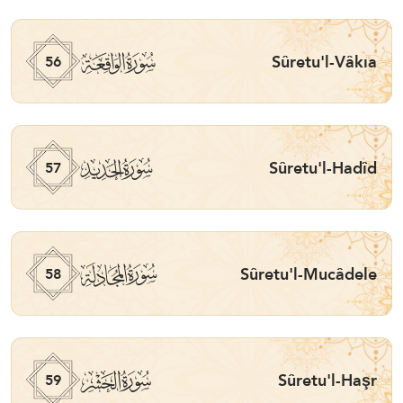
ﯥ
Sûretu'l-Vâkıa
56
ﯦ
Sûretu'l-Hadîd
57
ﯧ
Sûretu'l-Mucâdele
58
ﯨ
Sûretu'l-Haşr
59