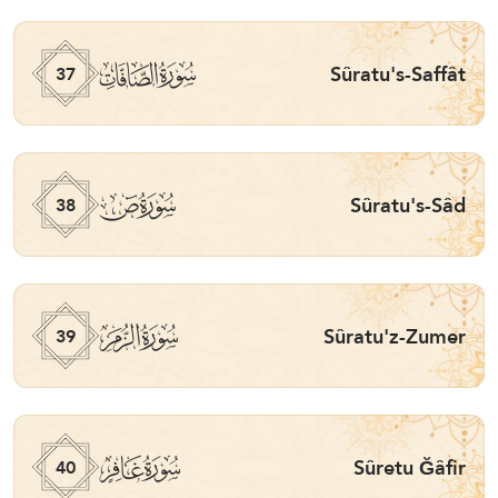
ﮱ
Sûratu's-Saffât
37
ﯓ
Sûratu's-Sâd
38
ﯔ
Sûratu'z-Zumer
39
ﯕ
Sûretu Ğâfir
40