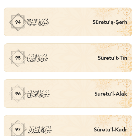
ﰋ
Sûretu'ş-Şerh
94
ﰌ
Sûretu't-Tîn
95
ﰍ
Sûretu'l-Alak
96
ﰎ
Sûretu'l-Kadr
97