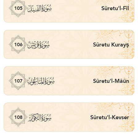
ﰖ
Sûretu'l-Fîl
105
ﰗ
Sûretu Kurayş
106
ﰘ
Sûretu'l-Mâûn
107
ﰙ
Sûretu'l-Kevser
108