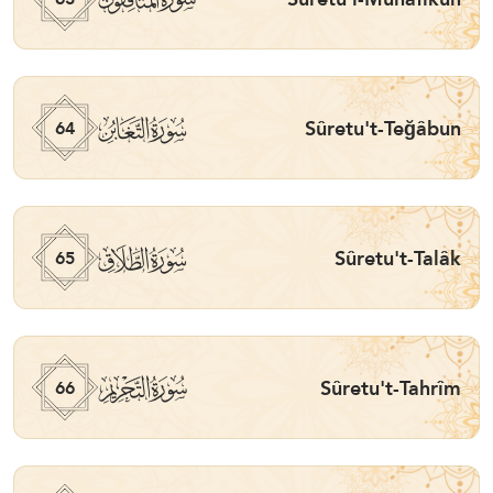
ﯭ
Sûretu't-Teğâbun
64
ﯮ
Sûretu't-Talâk
65
ﯯ
Sûretu't-Tahrîm
66