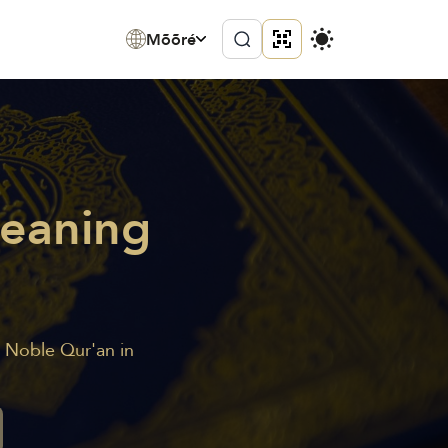
Mõõré
Meaning
e Noble Qur'an in