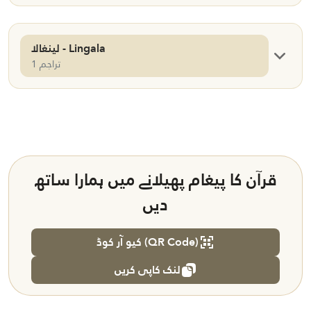
لينغالا - Lingala
1 تراجم
قرآن کا پیغام پھیلانے میں ہمارا ساتھ
دیں
کیو آر کوڈ (QR Code)
لنک کاپی کریں