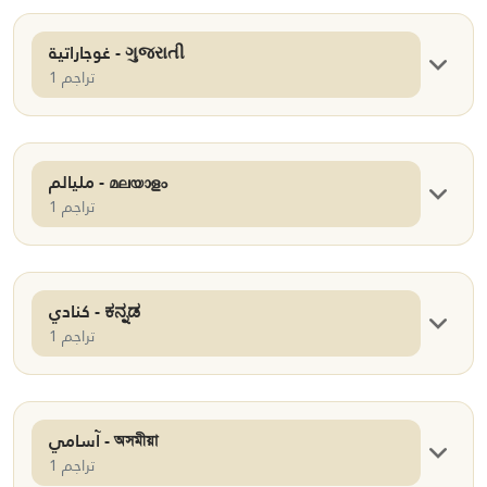
غوجاراتية - ગુજરાતી
1 تراجم
مليالم - മലയാളം
1 تراجم
كنادي - ಕನ್ನಡ
1 تراجم
آسامي - অসমীয়া
1 تراجم