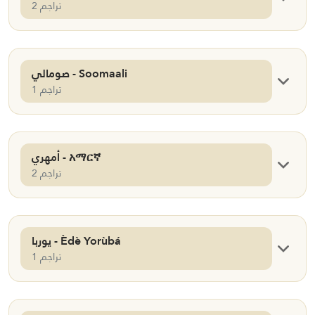
2 تراجم
صومالي - Soomaali
1 تراجم
أمهري - አማርኛ
2 تراجم
يوربا - Èdè Yorùbá
1 تراجم