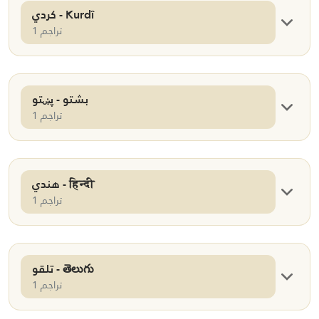
كردي - Kurdî
1 تراجم
بشتو - پښتو
1 تراجم
هندي - हिन्दी
1 تراجم
تلقو - తెలుగు
1 تراجم