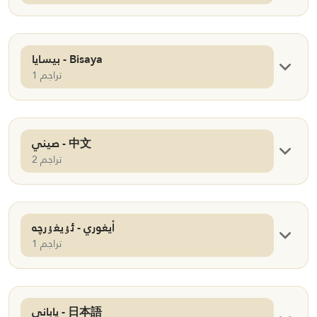
بيسايا - Bisaya
1 تراجم
صيني - 中文
2 تراجم
أيغوري - ئۇيغۇرچە
1 تراجم
ياباني - 日本語