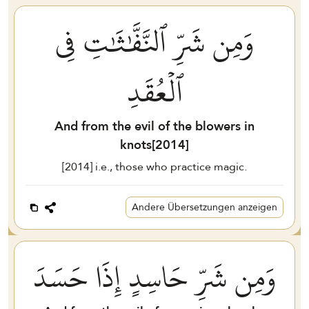
وَمِن شَرِّ ٱلنَّفَّٰثَٰتِ فِي
ٱلۡعُقَدِ
And from the evil of the blowers in
knots[
2014
]
[
2014
] i.e., those who practice magic.
Andere Übersetzungen anzeigen
وَمِن شَرِّ حَاسِدٍ إِذَا حَسَدَ