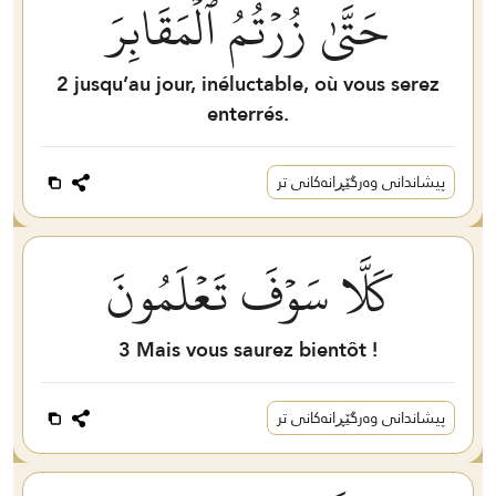
حَتَّىٰ زُرۡتُمُ ٱلۡمَقَابِرَ
2
jusqu’au jour, inéluctable, où vous serez
enterrés.
پیشاندانی وەرگێڕانەکانی تر
كَلَّا سَوۡفَ تَعۡلَمُونَ
3
Mais vous saurez bientôt !
پیشاندانی وەرگێڕانەکانی تر