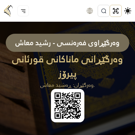
وەرگێڕاوی فەرەنسی - رشید معاش
وەرگێڕانی ماناکانی قورئانی
پیرۆز
وەرگێڕان: ڕەشيد معاش.