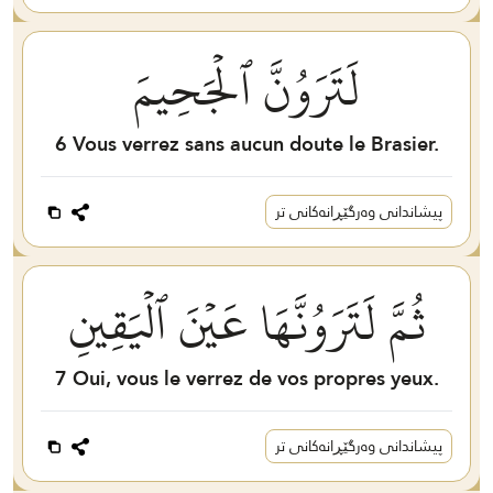
لَتَرَوُنَّ ٱلۡجَحِيمَ
6
Vous verrez sans aucun doute le Brasier.
پیشاندانی وەرگێڕانەکانی تر
ثُمَّ لَتَرَوُنَّهَا عَيۡنَ ٱلۡيَقِينِ
7
Oui, vous le verrez de vos propres yeux.
پیشاندانی وەرگێڕانەکانی تر