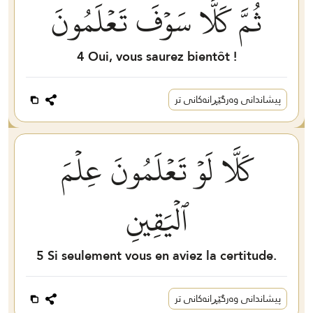
ثُمَّ كَلَّا سَوۡفَ تَعۡلَمُونَ
4
Oui, vous saurez bientôt !
پیشاندانی وەرگێڕانەکانی تر
كَلَّا لَوۡ تَعۡلَمُونَ عِلۡمَ
ٱلۡيَقِينِ
5
Si seulement vous en aviez la certitude.
پیشاندانی وەرگێڕانەکانی تر