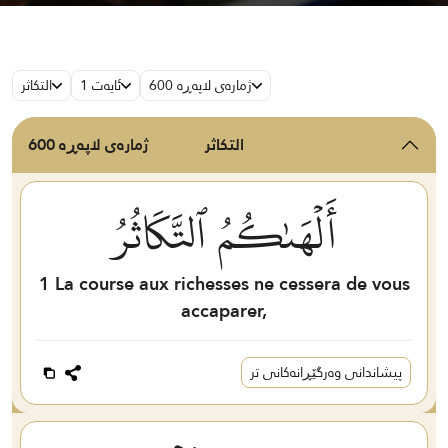
ژمارەی لاپەڕە 600
ئایەت 1
التكاثر
التكاثر
ژمارەی لاپەڕە 600
أَلۡهَىٰكُمُ ٱلتَّكَاثُرُ
1
La course aux richesses ne cessera de vous
accaparer,
پیشاندانی وەرگێڕانەکانی تر