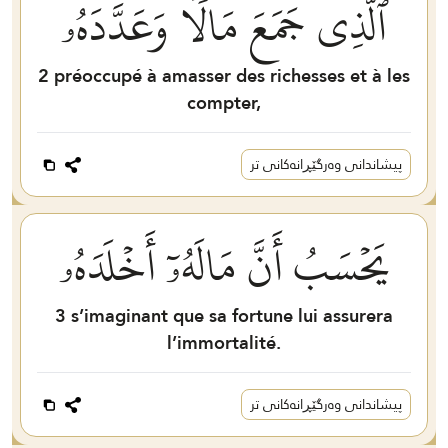
ٱلَّذِي جَمَعَ مَالٗا وَعَدَّدَهُۥ
2
préoccupé à amasser des richesses et à les
compter,
پیشاندانی وەرگێڕانەکانی تر
يَحۡسَبُ أَنَّ مَالَهُۥٓ أَخۡلَدَهُۥ
3
s’imaginant que sa fortune lui assurera
l’immortalité.
پیشاندانی وەرگێڕانەکانی تر