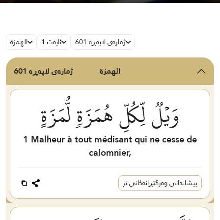
ژمارەی لاپەڕە 601
ئایەت 1
الهمزة
الهمزة
ژمارەی لاپەڕە 601
وَيۡلٞ لِّكُلِّ هُمَزَةٖ لُّمَزَةٍ
1
Malheur à tout médisant qui ne cesse de
calomnier,
پیشاندانی وەرگێڕانەکانی تر