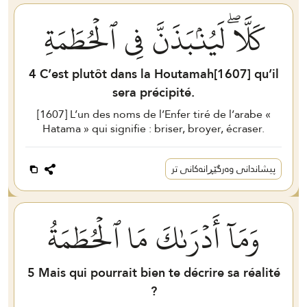
كَلَّاۖ لَيُنۢبَذَنَّ فِي ٱلۡحُطَمَةِ
4
C’est plutôt dans la Houtamah[
1607
] qu’il
sera précipité.
[
1607
] L’un des noms de l’Enfer tiré de l’arabe «
Hatama » qui signifie : briser, broyer, écraser.
پیشاندانی وەرگێڕانەکانی تر
وَمَآ أَدۡرَىٰكَ مَا ٱلۡحُطَمَةُ
5
Mais qui pourrait bien te décrire sa réalité
?