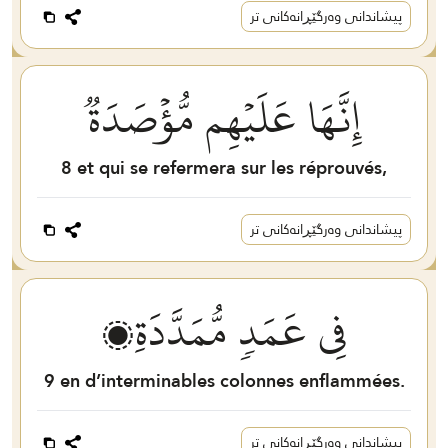
پیشاندانی وەرگێڕانەکانی تر
إِنَّهَا عَلَيۡهِم مُّؤۡصَدَةٞ
8
et qui se refermera sur les réprouvés,
پیشاندانی وەرگێڕانەکانی تر
فِي عَمَدٖ مُّمَدَّدَةِۭ
9
en d’interminables colonnes enflammées.
پیشاندانی وەرگێڕانەکانی تر