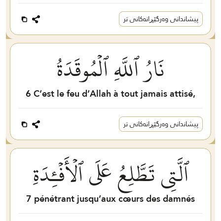
پیشاندانی وەرگێڕانەکانی تر
نَارُ ٱللَّهِ ٱلۡمُوقَدَةُ
6
C’est le feu d’Allah à tout jamais attisé,
پیشاندانی وەرگێڕانەکانی تر
ٱلَّتِي تَطَّلِعُ عَلَى ٱلۡأَفۡـِٔدَةِ
7
pénétrant jusqu’aux cœurs des damnés