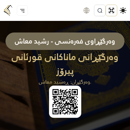
وەرگێڕاوی فەرەنسی - رشید معاش
وەرگێڕانی ماناکانی قورئانی
پیرۆز
وەرگێڕان: ڕەشيد معاش.