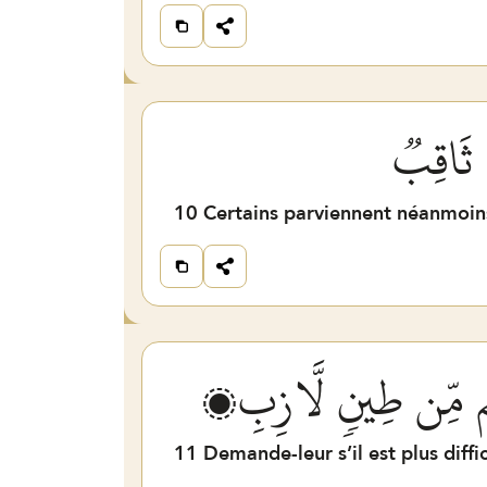
 ثَاقِبٞ
10
Certains parviennent néanmoins 
نَٰهُم مِّن طِينٖ لَّازِبِۭ
11
Demande-leur s’il est plus diffi