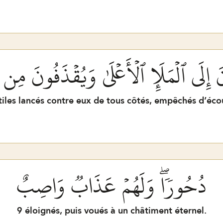
نَ إِلَى ٱلۡمَلَإِ ٱلۡأَعۡلَىٰ وَيُقۡذَفُونَ مِ
tiles lancés contre eux de tous côtés, empêchés d’écou
دُحُورٗاۖ وَلَهُمۡ عَذَابٞ وَاصِبٌ
9
éloignés, puis voués à un châtiment éternel.