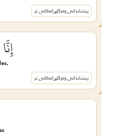
پیشاندانی وەرگێڕانەکانی تر
إِنَّ
les,
پیشاندانی وەرگێڕانەکانی تر
es