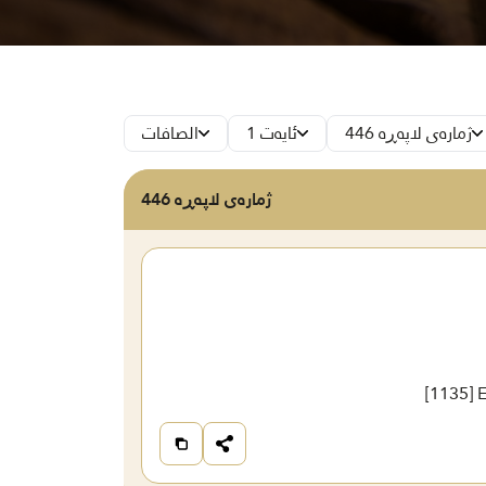
ژمارەی لاپەڕە 446
ئایەت 1
الصافات
ژمارەی لاپەڕە 446
[
1135
] 