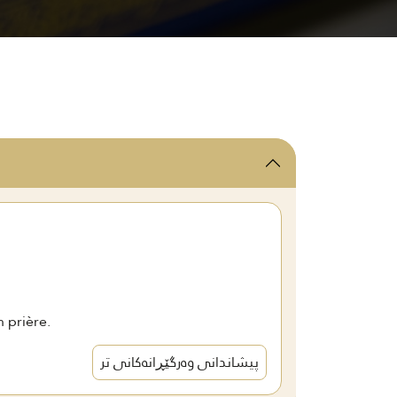
 prière.
پیشاندانی وەرگێڕانەکانی تر