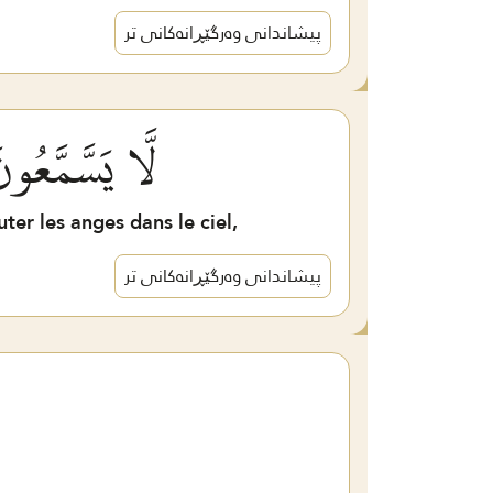
پیشاندانی وەرگێڕانەکانی تر
لَّا يَسَّمَّعُو
ter les anges dans le ciel,
پیشاندانی وەرگێڕانەکانی تر