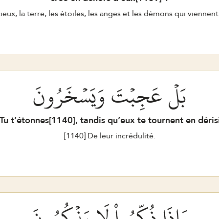
eux, la terre, les étoiles, les anges et les démons qui viennen
بَلۡ عَجِبۡتَ وَيَسۡخَرُونَ
Tu t’étonnes[
1140
], tandis qu’eux te tournent en déris
[
1140
] De leur incrédulité.
وَإِذَا ذُكِّرُواْ لَا يَذۡكُرُونَ