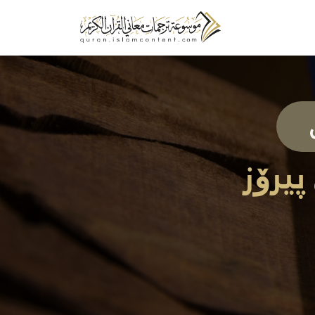
پیرۆز