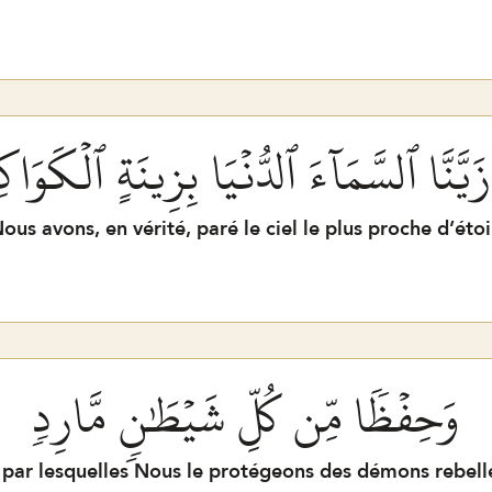
ا زَيَّنَّا ٱلسَّمَآءَ ٱلدُّنۡيَا بِزِينَةٍ ٱلۡكَوَا
ous avons, en vérité, paré le ciel le plus proche d’étoi
وَحِفۡظٗا مِّن كُلِّ شَيۡطَٰنٖ مَّارِدٖ
par lesquelles Nous le protégeons des démons rebell