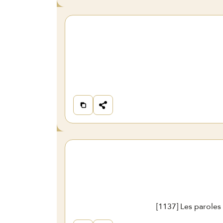
[
1137
] Les parole