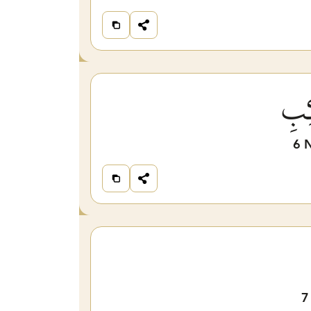
كِبِ
6
N
7