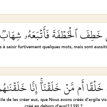
نۡ خَطِفَ ٱلۡخَطۡفَةَ فَأَتۡبَعَهُۥ شِهَابٞ
à saisir furtivement quelques mots, mais sont aussitô
ُّ خَلۡقًا أَم مَّنۡ خَلَقۡنَآۚ إِنَّا خَلَقۡ
cile de les créer eux, que Nous avons créés d’argile v
créé en dehors d’eux[
1139
] ?