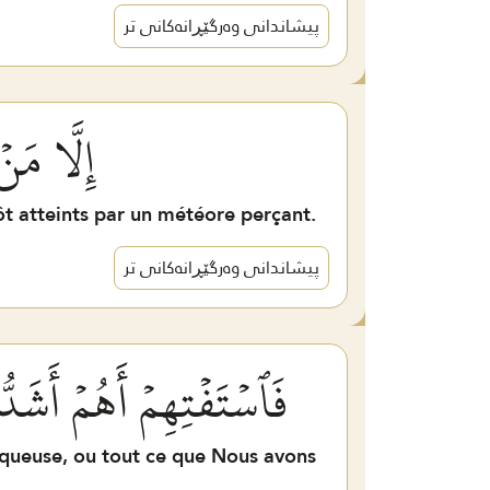
پیشاندانی وەرگێڕانەکانی تر
إِلَّا مَ
t atteints par un météore perçant.
پیشاندانی وەرگێڕانەکانی تر
فَٱسۡتَفۡتِهِمۡ أَهُمۡ أَشَد
isqueuse, ou tout ce que Nous avons