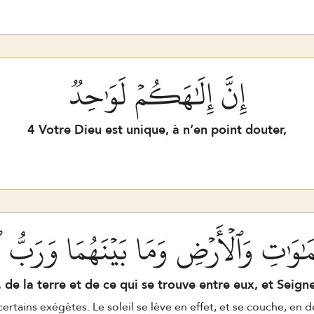
إِنَّ إِلَٰهَكُمۡ لَوَٰحِدٞ
4
Votre Dieu est unique, à n’en point douter,
َٰوَٰتِ وَٱلۡأَرۡضِ وَمَا بَيۡنَهُمَا وَرَبُّ 
de la terre et de ce qui se trouve entre eux, et Seigne
certains exégètes. Le soleil se lève en effet, et se couche, en de