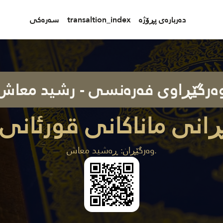
سەرەکی
transaltion_index
دەربارەی پڕۆژە
ەرگێڕاوی فەرەنسی - رشید معاش
انی ماناکانی قورئانی 
وەرگێڕان: ڕەشيد معاش.