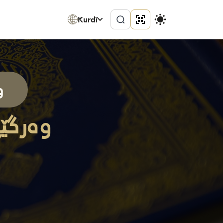
Kurdî
و
وەرگێڕ