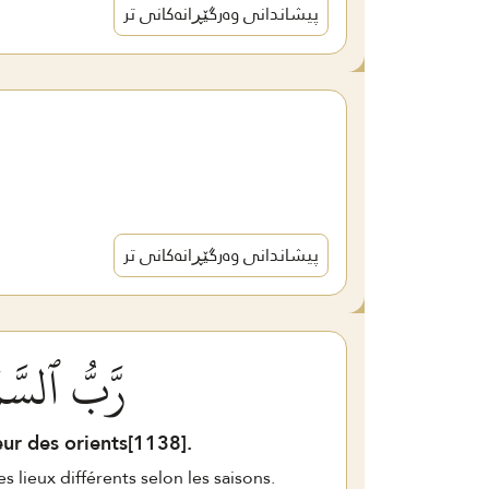
پیشاندانی وەرگێڕانەکانی تر
پیشاندانی وەرگێڕانەکانی تر
رَّبُّ ٱلسَّم
ur des orients[
1138
].
s lieux différents selon les saisons.