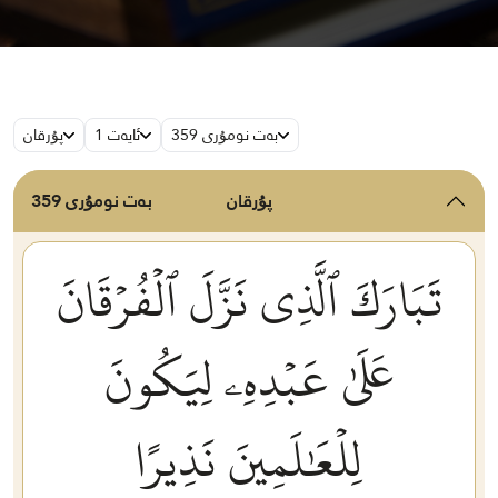
بەت نومۇرى 359
ئايەت 1
پۇرقان
پۇرقان
بەت نومۇرى 359
تَبَارَكَ ٱلَّذِي نَزَّلَ ٱلۡفُرۡقَانَ
عَلَىٰ عَبۡدِهِۦ لِيَكُونَ
لِلۡعَٰلَمِينَ نَذِيرًا