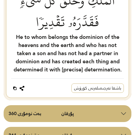
ٱلۡمُلۡكِ وَخَلَقَ كُلَّ شَيۡءٖ
فَقَدَّرَهُۥ تَقۡدِيرٗا
He to whom belongs the dominion of the
heavens and the earth and who has not
taken a son and has not had a partner in
dominion and has created each thing and
determined it with [precise] determination.
باشقا تەرجىمىلەرنى كۆرۈش
پۇرقان
بەت نومۇرى 360