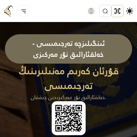
ئىنگىلىزچە تەرجىمىسى -
خەلقئارالىق نۇر مەركىزى
قۇرئان كەرىم مەنىلىرىنىڭ
تەرجىمىسى
خەلقئارالىق نۇر مەركىزىدىن چىققان.