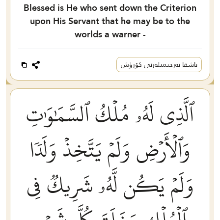
Blessed is He who sent down the Criterion
upon His Servant that he may be to the
worlds a warner -
باشقا تەرجىمىلەرنى كۆرۈش
ٱلَّذِي لَهُۥ مُلۡكُ ٱلسَّمَٰوَٰتِ
وَٱلۡأَرۡضِ وَلَمۡ يَتَّخِذۡ وَلَدٗا
وَلَمۡ يَكُن لَّهُۥ شَرِيكٞ فِي