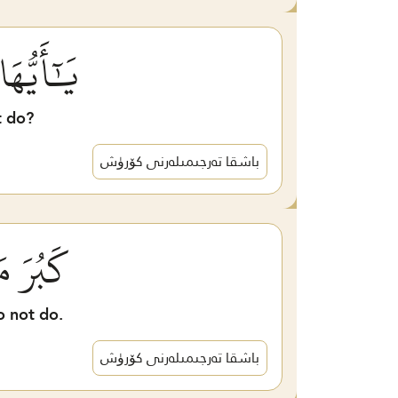
يَٰٓأَيُّه
t do?
باشقا تەرجىمىلەرنى كۆرۈش
كَبُرَ مَ
o not do.
باشقا تەرجىمىلەرنى كۆرۈش