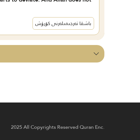
باشقا تەرجىمىلەرنى كۆرۈش
2025 All Copyrights Reserved Quran Enc.