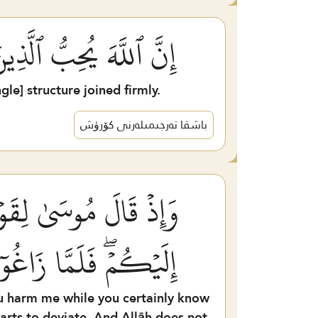
إِنَّ ٱللَّهَ يُحِبُّ ٱلَّ
gle] structure joined firmly.
باشقا تەرجىمىلەرنى كۆرۈش
وَإِذۡ قَالَ مُوسَىٰ لِقَوۡ
إِلَيۡكُمۡۖ فَلَمَّا زَاغُوٓ
 harm me while you certainly know
arts to deviate. And Allāh does not