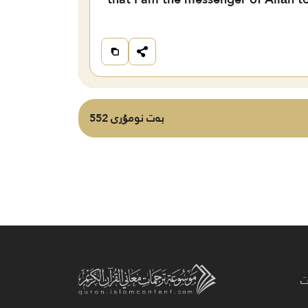
بەت نومۇرى 552
ت