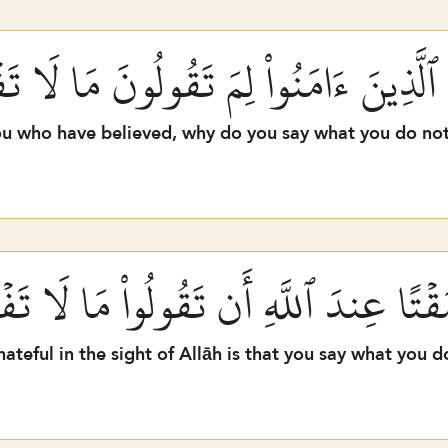
َا ٱلَّذِينَ ءَامَنُواْ لِمَ تَقُولُونَ مَا لَا تَ
u who have believed, why do you say what you do no
قۡتًا عِندَ ٱللَّهِ أَن تَقُولُواْ مَا لَا تَف
hateful in the sight of Allāh is that you say what you d