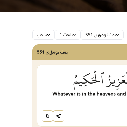
بەت نومۇرى 551
ئايەت 1
سەپ
بەت نومۇرى 551
ۡعَزِيزُ ٱلۡحَكِيمُ
Whatever is in the heavens and 