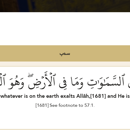
سەپ
فِي ٱلسَّمَٰوَٰتِ وَمَا فِي ٱلۡأَرۡضِۖ وَهُوَ ٱل
whatever is on the earth exalts Allāh,[
1681
] and He i
[
1681
] See footnote to
57
:
1
.