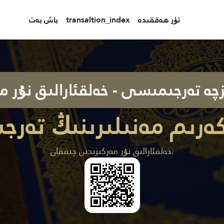
تۈر ھەققىدە
transaltion_index
باش بەت
زچە تەرجىمىسى - خەلقئارالىق نۇر م
كەرىم مەنىلىرىنىڭ تەر
خەلقئارالىق نۇر مەركىزىدىن چىققان.