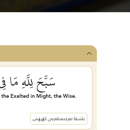
سَبَّحَ لِلَّهِ مَا 
s the Exalted in Might, the Wise.
باشقا تەرجىمىلەرنى كۆرۈش