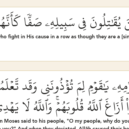
ذِينَ يُقَٰتِلُونَ فِي سَبِيلِهِۦ صَفّٗا كَأَنّ
o fight in His cause in a row as though they are a [sin
مِهِۦ يَٰقَوۡمِ لِمَ تُؤۡذُونَنِي وَقَد تَّعۡلَم
اْ أَزَاغَ ٱللَّهُ قُلُوبَهُمۡۚ وَٱللَّهُ لَا يَهۡ
Moses said to his people, "O my people, why do you
o you?" And when they deviated, Allāh caused their he