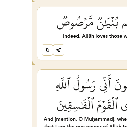
َهُم بُنۡيَٰنٞ مَّرۡصُوصٞ
Indeed, Allāh loves those wh
ُونَ أَنِّي رَسُولُ ٱللَّهِ
دِي ٱلۡقَوۡمَ ٱلۡفَٰسِقِينَ
And [mention, O Muḥammad], when 
that I am the messenger of Allāh t