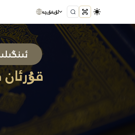
ئۇيغۇرچە
ئىنگىلى
قۇرئان 