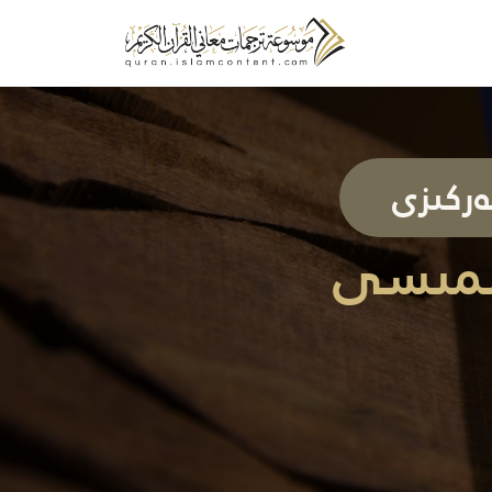
ەركىزى
جىمىسى