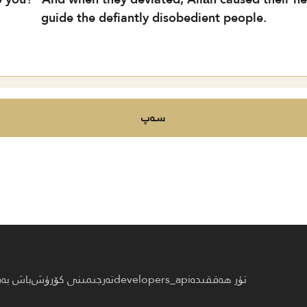
guide the defiantly disobedient people.
سەپ
تۈر ھەققىدە
developers_api
تەرجىمىنى كۆرۈش
باش بە