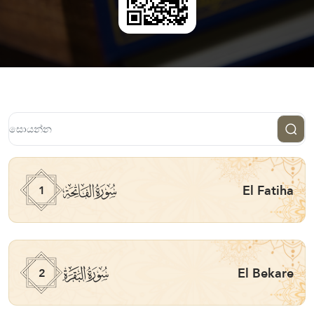
ﮍ
El Fatiha
1
ﮎ
El Bekare
2