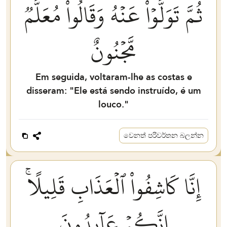
ثُمَّ تَوَلَّوۡاْ عَنۡهُ وَقَالُواْ مُعَلَّمٞ
مَّجۡنُونٌ
Em seguida, voltaram-lhe as costas e
disseram: "Ele está sendo instruído, é um
louco."
වෙනත් පරිවර්තන බලන්න
إِنَّا كَاشِفُواْ ٱلۡعَذَابِ قَلِيلًاۚ
إِنَّكُمۡ عَآئِدُونَ