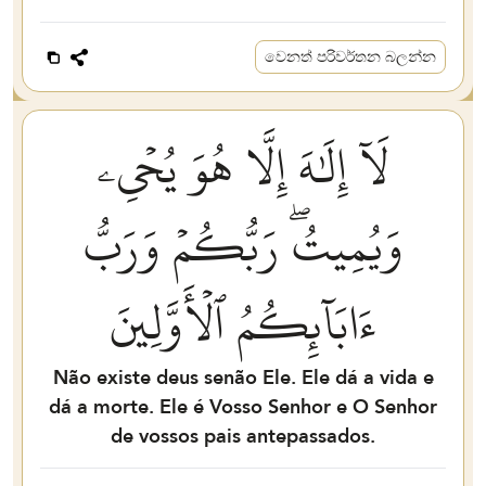
වෙනත් පරිවර්තන බලන්න
لَآ إِلَٰهَ إِلَّا هُوَ يُحۡيِۦ
وَيُمِيتُۖ رَبُّكُمۡ وَرَبُّ
ءَابَآئِكُمُ ٱلۡأَوَّلِينَ
Não existe deus senão Ele. Ele dá a vida e
dá a morte. Ele é Vosso Senhor e O Senhor
de vossos pais antepassados.