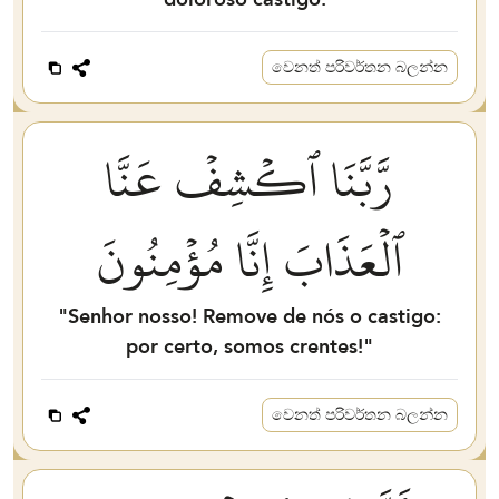
වෙනත් පරිවර්තන බලන්න
رَّبَّنَا ٱكۡشِفۡ عَنَّا
ٱلۡعَذَابَ إِنَّا مُؤۡمِنُونَ
"Senhor nosso! Remove de nós o castigo:
por certo, somos crentes!"
වෙනත් පරිවර්තන බලන්න