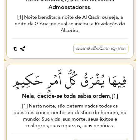
Admoestadores.
[
1
] Noite bendita: a noite de Al Qadr, ou seja, a
noite da Glória, na qual se iniciou a Revelação do
Alcorão.
වෙනත් පරිවර්තන බලන්න
فِيهَا يُفۡرَقُ كُلُّ أَمۡرٍ حَكِيمٍ
Nela, decide-se toda sábia ordem,[
1
]
[
1
] Nesta noite, são determinadas todas as
questões concernentes ao destino do homem, no
mundo: Sua vida, sua morte, seus êxitos e
malogros, suas riquezas, suas penúrias.