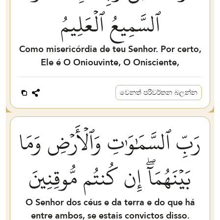
ٱلسَّمِيعُ ٱلۡعَلِيمُ
Como misericórdia de teu Senhor. Por certo,
Ele é O Oniouvinte, O Onisciente,
වෙනත් පරිවර්තන බලන්න
رَبِّ ٱلسَّمَٰوَٰتِ وَٱلۡأَرۡضِ وَمَا
بَيۡنَهُمَآۖ إِن كُنتُم مُّوقِنِينَ
O Senhor dos céus e da terra e do que há
entre ambos, se estais convictos disso.