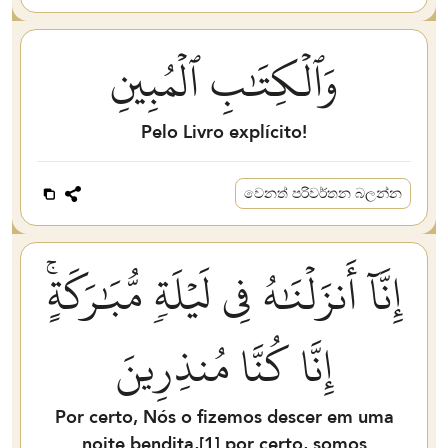
وَٱلۡكِتَٰبِ ٱلۡمُبِينِ
Pelo Livro explícito!
වෙනත් පරිවර්තන බලන්න
إِنَّآ أَنزَلۡنَٰهُ فِي لَيۡلَةٖ مُّبَٰرَكَةٍۚ
إِنَّا كُنَّا مُنذِرِينَ
Por certo, Nós o fizemos descer em uma
noite bendita,[
1
] por certo, somos