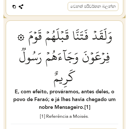
වෙනත් පරිවර්තන බලන්න
۞ وَلَقَدۡ فَتَنَّا قَبۡلَهُمۡ قَوۡمَ
فِرۡعَوۡنَ وَجَآءَهُمۡ رَسُولٞ
كَرِيمٌ
E, com efeito, prováramos, antes deles, o
povo de Faraó; e já lhes havia chegado um
nobre Mensageiro.[
1
]
[
1
] Referência a Moisés.