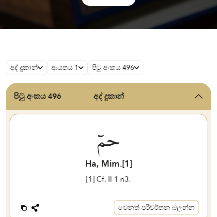
අද් දුකාන්
ආයතය 1
පිටු අංකය 496
පිටු අංකය 496
අද් දුකාන්
حمٓ
Ha, Mim.[
1
]
[
1
] Cf. II
1
n
3
.
වෙනත් පරිවර්තන බලන්න