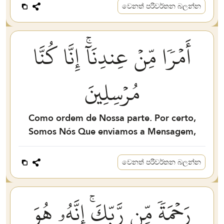
වෙනත් පරිවර්තන බලන්න
أَمۡرٗا مِّنۡ عِندِنَآۚ إِنَّا كُنَّا
مُرۡسِلِينَ
Como ordem de Nossa parte. Por certo,
Somos Nós Que enviamos a Mensagem,
වෙනත් පරිවර්තන බලන්න
رَحۡمَةٗ مِّن رَّبِّكَۚ إِنَّهُۥ هُوَ