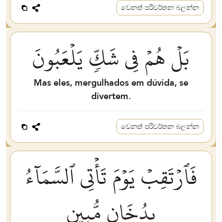
වෙනත් පරිවර්තන බලන්න
بَلۡ هُمۡ فِي شَكّٖ يَلۡعَبُونَ
Mas eles, mergulhados em dúvida, se
divertem.
වෙනත් පරිවර්තන බලන්න
فَٱرۡتَقِبۡ يَوۡمَ تَأۡتِي ٱلسَّمَآءُ
بِدُخَانٖ مُّبِينٖ