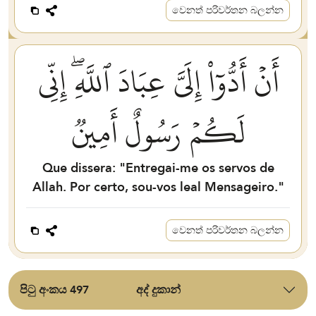
වෙනත් පරිවර්තන බලන්න
أَنۡ أَدُّوٓاْ إِلَيَّ عِبَادَ ٱللَّهِۖ إِنِّي
لَكُمۡ رَسُولٌ أَمِينٞ
Que dissera: "Entregai-me os servos de
Allah. Por certo, sou-vos leal Mensageiro."
වෙනත් පරිවර්තන බලන්න
පිටු අංකය 497
අද් දුකාන්