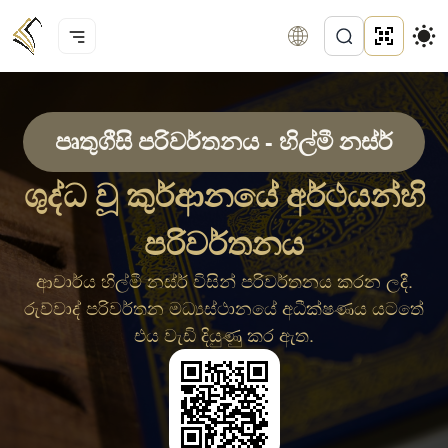
පෘතුගීසි පරිවර්තනය - හිල්මී නස්ර්
ශුද්ධ වූ කුර්ආනයේ අර්ථයන්හි
පරිවර්තනය
ආචාර්ය හිල්මී නස්ර් විසින් පරිවර්තනය කරන ලදී.
රුව්වාද් පරිවර්තන මධ්‍යස්ථානයේ අධීක්ෂණය යටතේ
එය වැඩි දියුණු කර ඇත.