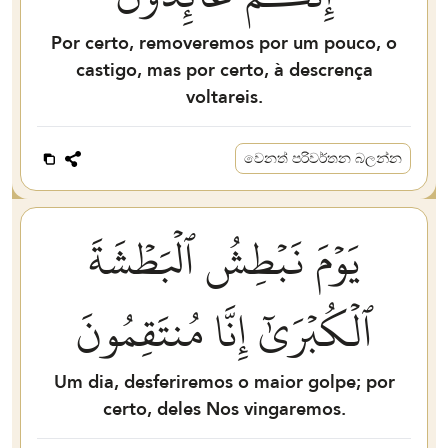
Por certo, removeremos por um pouco, o
castigo, mas por certo, à descrença
voltareis.
වෙනත් පරිවර්තන බලන්න
يَوۡمَ نَبۡطِشُ ٱلۡبَطۡشَةَ
ٱلۡكُبۡرَىٰٓ إِنَّا مُنتَقِمُونَ
Um dia, desferiremos o maior golpe; por
certo, deles Nos vingaremos.